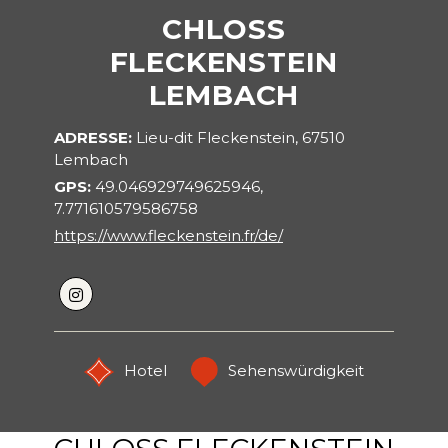
CHLOSS
FLECKENSTEIN
LEMBACH
ADRESSE
Lieu-dit Fleckenstein, 67510
Lembach
GPS
49.046929749625946,
7.771610579586758
https://www.fleckenstein.fr/de/
Hotel
Sehenswürdigkeit