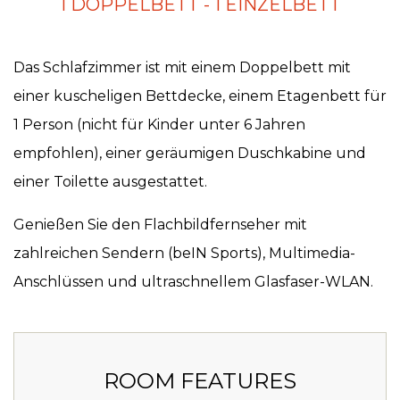
1 DOPPELBETT - 1 EINZELBETT
Das Schlafzimmer ist mit einem Doppelbett mit
einer kuscheligen Bettdecke, einem Etagenbett für
1 Person (nicht für Kinder unter 6 Jahren
empfohlen), einer geräumigen Duschkabine und
einer Toilette ausgestattet.
Genießen Sie den Flachbildfernseher mit
zahlreichen Sendern (beIN Sports), Multimedia-
Anschlüssen und ultraschnellem Glasfaser-WLAN.
ROOM FEATURES