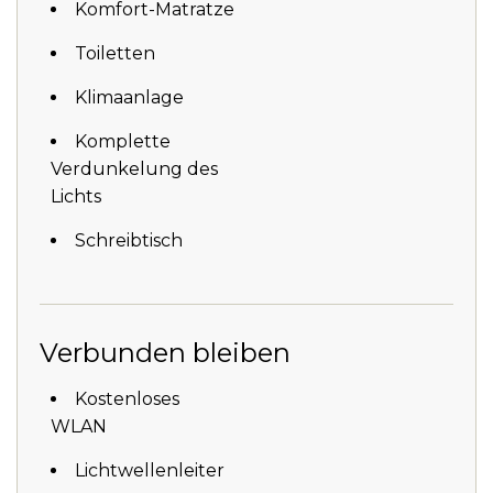
Komfort-Matratze
Toiletten
Klimaanlage
Komplette
Verdunkelung des
Lichts
Schreibtisch
Verbunden bleiben
Kostenloses
WLAN
Lichtwellenleiter