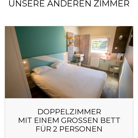
UNSERE ANDEREN ZIMMER
DOPPELZIMMER
MIT EINEM GROSSEN BETT F
ÜR 2 PERSONEN