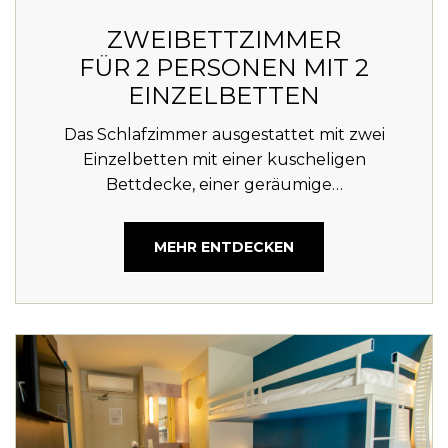
ZWEIBETTZIMMER
FÜR 2 PERSONEN MIT 2
EINZELBETTEN
Das Schlafzimmer ausgestattet mit zwei
Einzelbetten mit einer kuscheligen
Bettdecke, einer geräumige…
MEHR ENTDECKEN