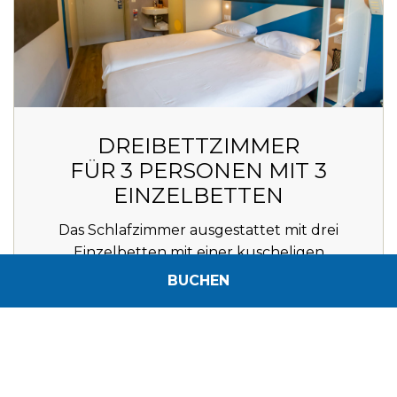
DREIBETTZIMMER
FÜR 3 PERSONEN MIT 3
EINZELBETTEN
Das Schlafzimmer ausgestattet mit drei
Einzelbetten mit einer kuscheligen
Bettdecke, einer geräumige…
BUCHEN
MEHR ENTDECKEN