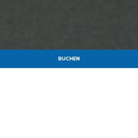
BUCHEN
FRÜHSTÜCK
Beginnen Sie den Tag auf die kulinarischste Art und
Weise, indem Sie unser abwechslungsreiches und
reichhaltiges Buffet mit einer großen Auswahl an
Produkten entdecken.
Süß, herzhaft, warm oder kalt, Marmeladen und
Honig, beim Frühstück ist für jeden etwas dabei!