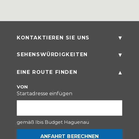
KONTAKTIEREN SIE UNS
2 Bis Chemin de la Sandlach
,
67500
SEHENSWÜRDIGKEITEN
Haguenau
,
France
Telefon
EINE ROUTE FINDEN
Historisch
03.88.63.81.54
E-Mail-Adresse
Kabarett
H3587@accor.com
VON
Startadresse einfügen
Kunsthandwerk
Natur
Unterhaltung
gemäß
Ibis Budget Haguenau
Alle Sehenswürdigkeiten
ANFAHRT BERECHNEN