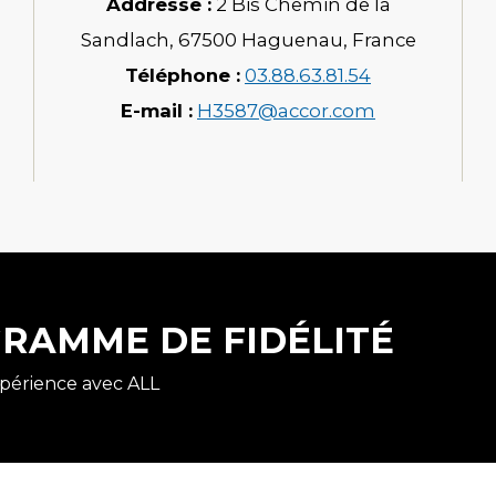
Addresse :
2 Bis Chemin de la
Sandlach
,
67500
Haguenau
,
France
Téléphone :
03.88.63.81.54
E-mail :
H3587@accor.com
RAMME DE FIDÉLITÉ
périence avec ALL