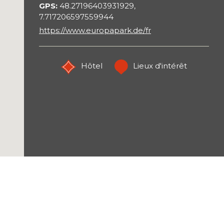
GPS
48.27196403931929,
7.717206597559944
https://www.europapark.de/fr
Hôtel
Lieux d'intérêt